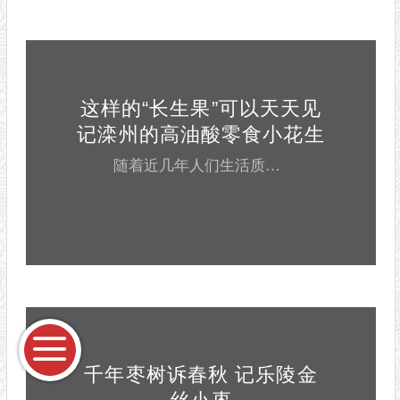
这样的“长生果”可以天天见
记滦州的高油酸零食小花生
随着近几年人们生活质量的提高，高油脂花生已经不被零食客户所喜爱，人们转而寻找更健康、安全的零食花生，东路花生也称“高油酸花生”、“不哈喇的花生”，这种健康花生品种在河北一带悄然兴起！ 高油酸花生所含油酸，称为“健康脂肪酸”，易吸收，不易氧化...
千年枣树诉春秋 记乐陵金